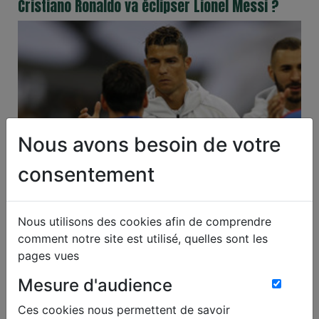
Cristiano Ronaldo va éclipser Lionel Messi ?
Nous avons besoin de votre
consentement
Paris Saint Germain
-
Al Nasr Riyadh
-
Abha
Arrivé en Arabie Saoudite en 2023, Cristiano Ronaldo profite
Nous utilisons des cookies afin de comprendre
tranquillement de la fin de sa carrière. L'attaquant de 39
comment notre site est utilisé, quelles sont les
ans, auteur d'un triplé avec Al-Nassr contre le Abha Club ce
pages vues
mardi, a notamment…
Mesure d'audience
Lire l'article
Ces cookies nous permettent de savoir