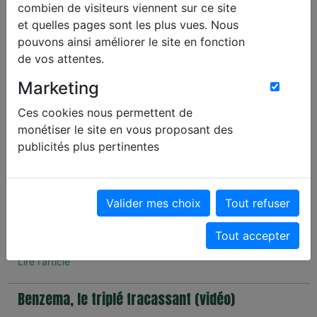
Cristiano Ronaldo, c’est officiel
combien de visiteurs viennent sur ce site
et quelles pages sont les plus vues. Nous
Al Nasr Riyadh
-
Abha
pouvons ainsi améliorer le site en fonction
Auteur de trois buts dont deux sur coups francs, ce mardi
de vos attentes.
lors du déplacement de son club d'Al-Nassr sur le terrain
d'Abha, Cristiano Ronaldo est passé devant Diego Armando
Marketing
Maradona.
Ces cookies nous permettent de
Lire l'article
monétiser le site en vous proposant des
publicités plus pertinentes
Le joli but de Mahrez (vidéo)
Abha
Valider mes choix
Tout refuser
L'international algérien a participé au festival d'Al-Ahli sur la
pelouse d'Abha (0-6) en inscrivant le sixième et dernier but
de son équipe.
Tout accepter
Lire l'article
Benzema, le triplé fracassant (vidéo)