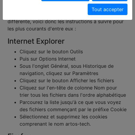
menu d’aide de celui-ci.
Tout accepter
La configuration de chaque navigateur étant
différente, voici donc les instructions à suivre pour
les plus courants d'entre eux :
Internet Explorer
Cliquez sur le bouton Outils
Puis sur Options Internet
Sous l'onglet Général, sous Historique de
navigation, cliquez sur Paramètres
Cliquez sur le bouton Afficher les fichiers
Cliquez sur l'en-tête de colonne Nom pour
trier tous les fichiers dans l'ordre alphabétique
Parcourez la liste jusqu'à ce que vous voyez
des fichiers commençant par le préfixe Cookie
Sélectionnez et supprimez les cookies
comprenant le nom artos-tech.