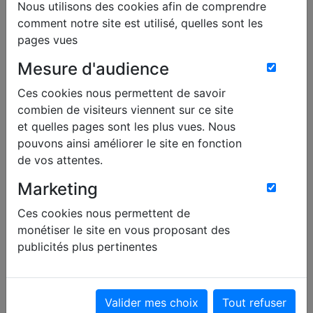
Nous déposons de petits fichiers appelés cookies
Nous utilisons des cookies afin de comprendre
sur votre navigateur afin de recueillir des
comment notre site est utilisé, quelles sont les
informations sur votre navigation. Ces cookies
pages vues
servent à mesurer et analyser votre utilisation de
Mesure d'audience
notre site afin qu’il réponde au mieux à vos besoins.
Nous ne connaissons ni votre nom, ni votre mail, ni
Ces cookies nous permettent de savoir
aucune autre information pouvant vous identifier
combien de visiteurs viennent sur ce site
personnellement. Nous recueillons simplement des
et quelles pages sont les plus vues. Nous
informations comme :
pouvons ainsi améliorer le site en fonction
de vos attentes.
les pages qui sont visitées
le temps qu'un internaute passe sur une page
Marketing
la façon dont les internautes parcourent le site
Ces cookies nous permettent de
Les solutions pour desactiver
monétiser le site en vous proposant des
publicités plus pertinentes
tout ou partie des cookies
Vous pouvez à tout moment désactiver l'utilisation
de ces cookies en sélectionnant les paramètres
Valider mes choix
Tout refuser
appropriés dans votre navigateur en consultant le