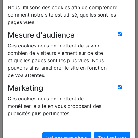
Nous utilisons des cookies afin de comprendre
comment notre site est utilisé, quelles sont les
pages vues
Mesure d'audience
Ces cookies nous permettent de savoir
combien de visiteurs viennent sur ce site
et quelles pages sont les plus vues. Nous
Real Madrid
-
Chelsea
pouvons ainsi améliorer le site en fonction
Arrivé à l’été 2018 en provenance de Chelsea, Thibaut
de vos attentes.
Courtois n’a plus qu’un an de contrat et le Real Madrid
commencerait à préparer sa succession. En ce sens, c’est du
Marketing
côté de la France et de la…
Ces cookies nous permettent de
Lire l'article
monétiser le site en vous proposant des
publicités plus pertinentes
C’est terrible pour Chelsea
Chelsea
Valider mes choix
Tout refuser