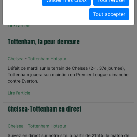
Battu par Sunderland (2-1), Chelsea ne jouera aucune
Tout accepter
compétition la saison prochaine.
Lire l'article
Tottenham, la peur demeure
Chelsea
-
Tottenham Hotspur
Défait ce mardi sur le terrain de Chelsea (2-1, 37e journée),
Tottenham jouera son maintien en Premier League dimanche
contre Everton.
Lire l'article
Chelsea-Tottenham en direct
Chelsea
-
Tottenham Hotspur
Suivez en direct sur notre site, à partir de 21h15, le match de